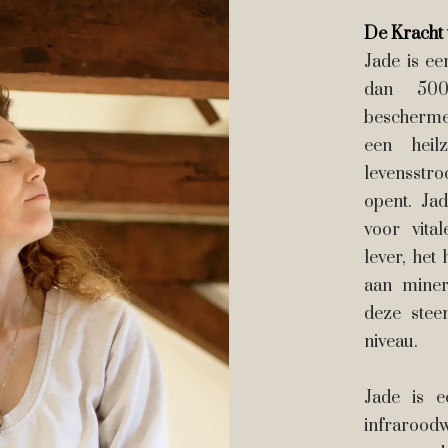
De Kracht 
Jade is ee
dan 500
beschermen
een heil
levensstr
opent. Ja
voor vita
lever, het
aan miner
deze stee
niveau.
Jade is e
infraroo