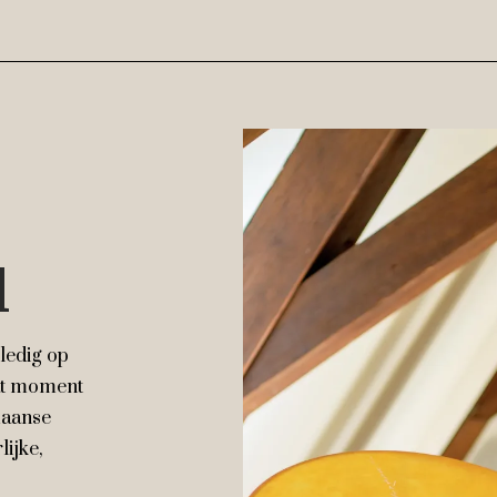
l
ledig op
 dat moment
amaanse
ijke,