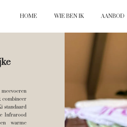
HOME
WIE BEN IK
AANBOD
jke
je meevoeren
jk combineer
Ki standaard
e Infrarood
een warme