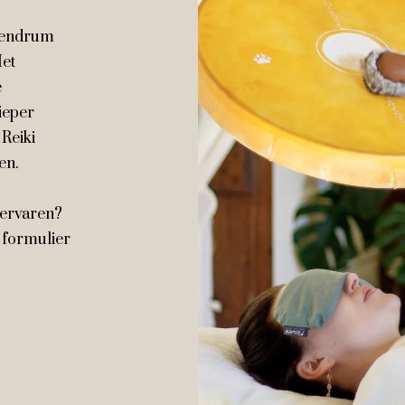
anendrum
Het
e
ieper
 Reiki
en.
 ervaren?
 formulier