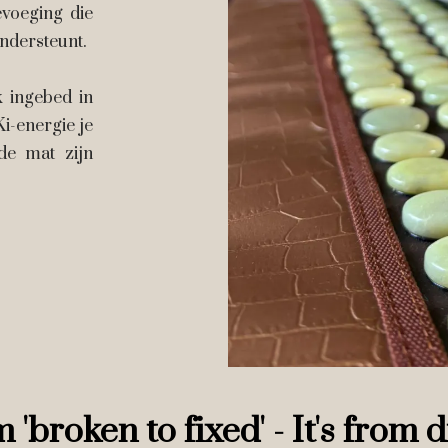
evoeging die
ndersteunt.
jk ingebed in
Ki-energie je
de mat zijn
 'broken to fixed' - It's fro