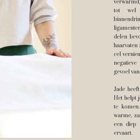
verwarmd, 
tot wel
binnendri
ligamente
delen bev
haarvaten 
cel vernie
negatieve 
gevoel van 
Jade heef
Het helpt 
te komen.
warme, zac
een diep 
ervaart.